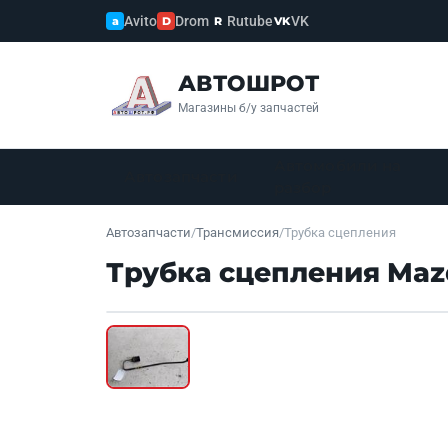
Avito
Drom
Rutube
VK
a
D
R
VK
АВТОШРОТ
Магазины б/у запчастей
Автомобили на
Автозапчасти
разбор
Автозапчасти
/
Трансмиссия
/
Трубка сцепления
Трубка сцепления Maz
Б/У В НАЛИЧИИ