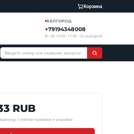
Корзина
БЕЛГОРОД
+79194348008
Вт–Вс 10:00–17:00 · Пн выходной
133 RUB
единицу, с учётом проверки и упаковки