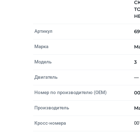
СК
Т
НЕ
Артикул
69
Марка
M
Модель
3
Двигатель
—
Номер по производителю (OEM)
00
Производитель
M
Кросс-номера
00