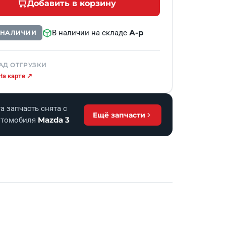
Добавить в корзину
А-р
В наличии на складе
В НАЛИЧИИ
АД ОТГРУЗКИ
На карте ↗
а запчасть снята с
Ещё запчасти
Mazda 3
втомобиля