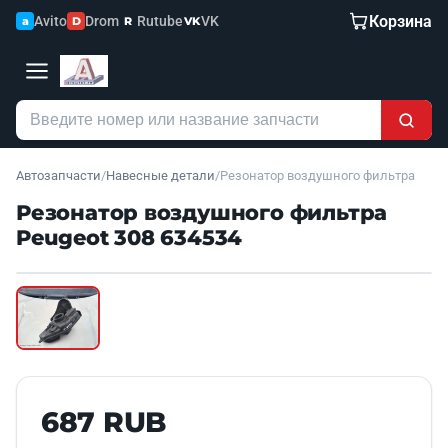
Корзина
Avito
Drom
Rutube
VK
a
D
R
VK
Автозапчасти
/
Навесные детали
/
Резонатор воздушного фильтра
Резонатор воздушного фильтра
Peugeot 308 634534
Наведите для увеличения
Б/У В НАЛИЧИИ
687 RUB