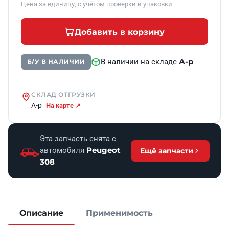
Цена за единицу, с учётом проверки и упаковки
Добавить в корзину
А-р
В наличии на складе
Б/У В НАЛИЧИИ
СКЛАД ОТГРУЗКИ
А-р
На карте ↗
Эта запчасть снята с
Peugeot
автомобиля
Ещё запчасти
308
Описание
Применимость