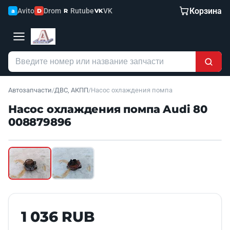
Корзина
Avito
Drom
Rutube
VK
a
D
R
VK
Автозапчасти
/
ДВС, АКПП
/
Насос охлаждения помпа
Насос охлаждения помпа Audi 80
008879896
Наведите для увеличения
Б/У В НАЛИЧИИ
1 036 RUB