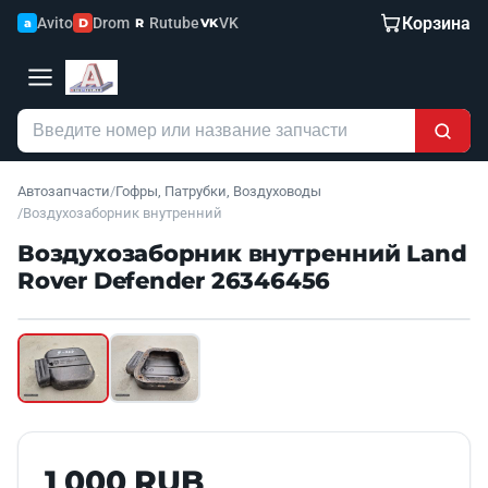
Корзина
Avito
Drom
Rutube
VK
a
D
R
VK
Автозапчасти
/
Гофры, Патрубки, Воздуховоды
/
Воздухозаборник внутренний
Воздухозаборник внутренний Land
Rover Defender 26346456
Наведите для увеличения
Б/У В НАЛИЧИИ
1 000 RUB