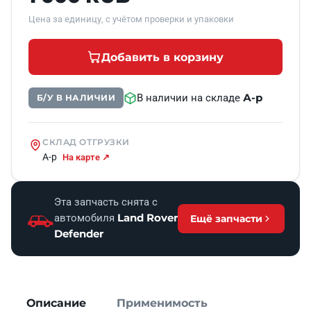
Цена за единицу, с учётом проверки и упаковки
Добавить в корзину
А-р
В наличии на складе
Б/У В НАЛИЧИИ
СКЛАД ОТГРУЗКИ
А-р
На карте ↗
Эта запчасть снята с
Land Rover
автомобиля
Ещё запчасти
Defender
Описание
Применимость