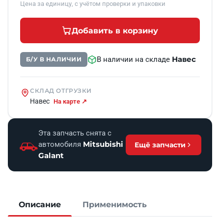
Цена за единицу, с учётом проверки и упаковки
Добавить в корзину
Навес
В наличии на складе
Б/У В НАЛИЧИИ
СКЛАД ОТГРУЗКИ
Навес
На карте ↗
Эта запчасть снята с
Mitsubishi
автомобиля
Ещё запчасти
Galant
Описание
Применимость