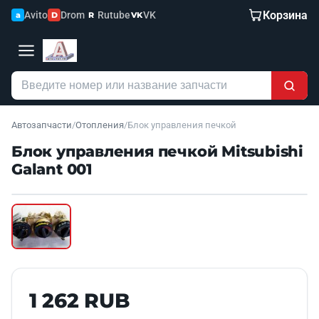
Корзина
Avito
Drom
Rutube
VK
a
D
R
VK
Автозапчасти
/
Отопления
/
Блок управления печкой
Блок управления печкой Mitsubishi
Galant 001
Наведите для увеличения
Б/У В НАЛИЧИИ
1 262 RUB