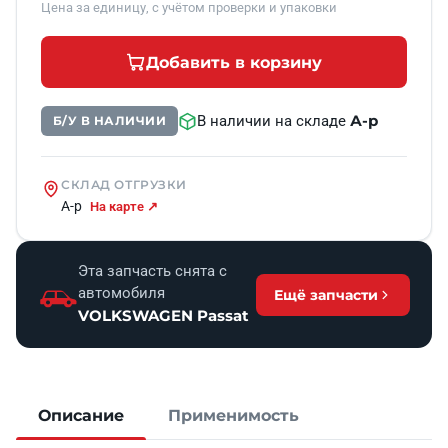
Цена за единицу, с учётом проверки и упаковки
Добавить в корзину
А-р
В наличии на складе
Б/У В НАЛИЧИИ
СКЛАД ОТГРУЗКИ
А-р
На карте ↗
Эта запчасть снята с
автомобиля
Ещё запчасти
VOLKSWAGEN Passat
Описание
Применимость