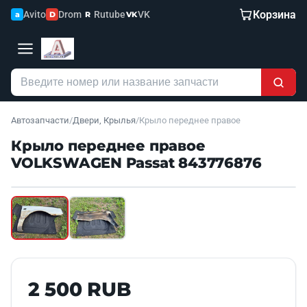
Корзина
Avito
Drom
Rutube
VK
a
D
R
VK
Автозапчасти
/
Двери, Крылья
/
Крыло переднее правое
Крыло переднее правое
VOLKSWAGEN Passat 843776876
Наведите для увеличения
Б/У В НАЛИЧИИ
2 500 RUB