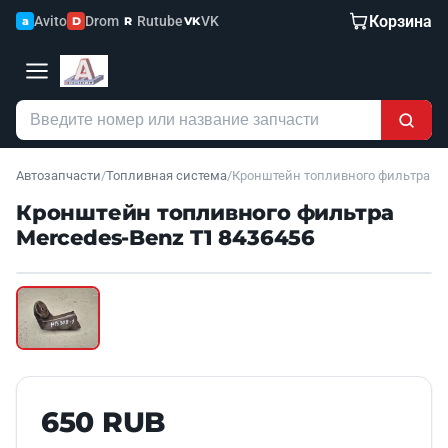
Корзина
Avito
Drom
Rutube
VK
a
D
R
VK
Автозапчасти
/
Топливная система
/
Кронштейн топливного фильтра
Кронштейн топливного фильтра
Mercedes-Benz T1 8436456
Наведите для увеличения
Б/У В НАЛИЧИИ
650 RUB