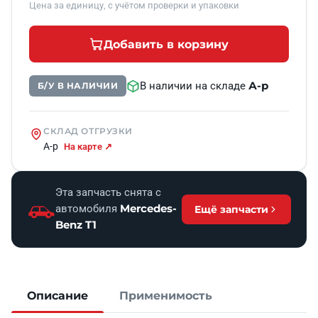
Цена за единицу, с учётом проверки и упаковки
Добавить в корзину
А-р
В наличии на складе
Б/У В НАЛИЧИИ
СКЛАД ОТГРУЗКИ
А-р
На карте ↗
Эта запчасть снята с
Mercedes-
автомобиля
Ещё запчасти
Benz T1
Описание
Применимость