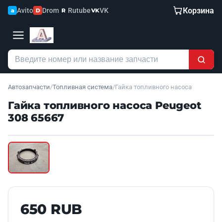
Корзина
Avito
Drom
Rutube
VK
a
D
R
VK
Автозапчасти
/
Топливная система
/
Гайка топливного насоса
Гайка топливного насоса Peugeot
308 65667
Наведите для увеличения
Б/У В НАЛИЧИИ
650 RUB