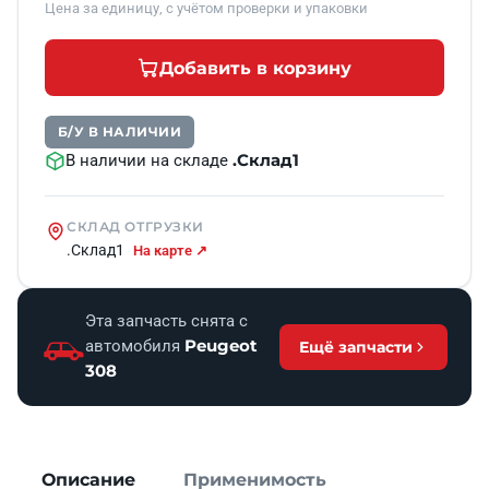
Цена за единицу, с учётом проверки и упаковки
Добавить в корзину
Б/У В НАЛИЧИИ
.Склад1
В наличии на складе
СКЛАД ОТГРУЗКИ
.Склад1
На карте ↗
Эта запчасть снята с
Peugeot
автомобиля
Ещё запчасти
308
Описание
Применимость