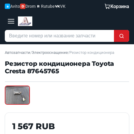
Корзина
Avito
Drom
Rutube
VK
a
D
R
VK
Автозапчасти
/
Электрооснащение
/
Резистор кондиционера
Резистор кондиционера Toyota
Cresta 87645765
Наведите для увеличения
Б/У В НАЛИЧИИ
1 567 RUB