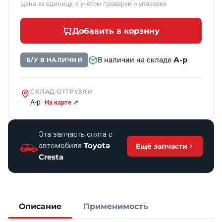
Цена за единицу, с учётом проверки и упаковки
Добавить в корзину
А-р
В наличии на складе
Б/У В НАЛИЧИИ
СКЛАД ОТГРУЗКИ
А-р
На карте ↗
Эта запчасть снята с
Toyota
автомобиля
Ещё запчасти
Cresta
Описание
Применимость