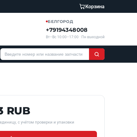
Корзина
БЕЛГОРОД
+79194348008
Вт–Вс 10:00–17:00 · Пн выходной
3 RUB
единицу, с учётом проверки и упаковки