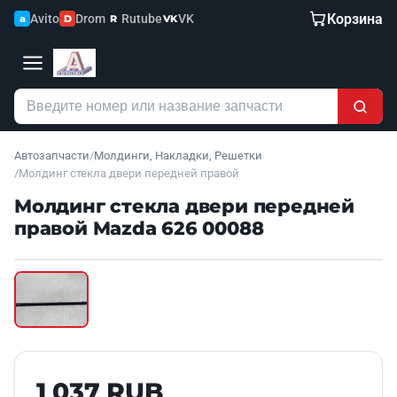
Корзина
Avito
Drom
Rutube
VK
a
D
R
VK
Автозапчасти
/
Молдинги, Накладки, Решетки
/
Молдинг стекла двери передней правой
Молдинг стекла двери передней
правой Mazda 626 00088
Наведите для увеличения
Б/У В НАЛИЧИИ
1 037 RUB