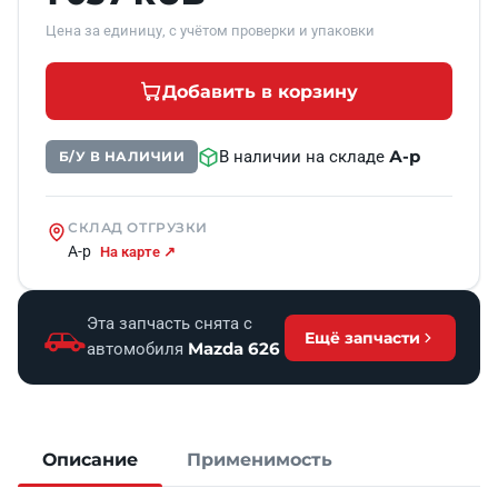
Цена за единицу, с учётом проверки и упаковки
Добавить в корзину
А-р
В наличии на складе
Б/У В НАЛИЧИИ
СКЛАД ОТГРУЗКИ
А-р
На карте ↗
Эта запчасть снята с
Ещё запчасти
Mazda 626
автомобиля
Описание
Применимость