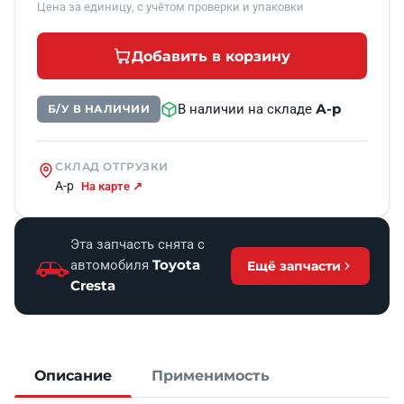
Цена за единицу, с учётом проверки и упаковки
Добавить в корзину
А-р
В наличии на складе
Б/У В НАЛИЧИИ
СКЛАД ОТГРУЗКИ
А-р
На карте ↗
Эта запчасть снята с
Toyota
автомобиля
Ещё запчасти
Cresta
Описание
Применимость