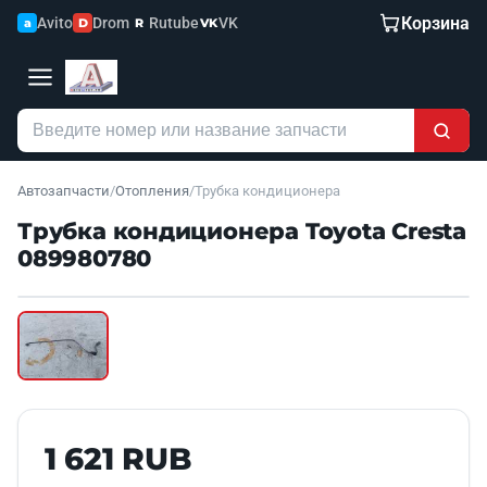
Корзина
Avito
Drom
Rutube
VK
a
D
R
VK
Автозапчасти
/
Отопления
/
Трубка кондиционера
Трубка кондиционера Toyota Cresta
089980780
Наведите для увеличения
Б/У В НАЛИЧИИ
1 621 RUB