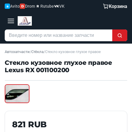
Корзина
Avito
Drom
Rutube
VK
a
D
R
VK
Автозапчасти
/
Стёкла
/
Стекло кузовное глухое правое
Стекло кузовное глухое правое
Lexus RX 001100200
Наведите для увеличения
Б/У В НАЛИЧИИ
821 RUB