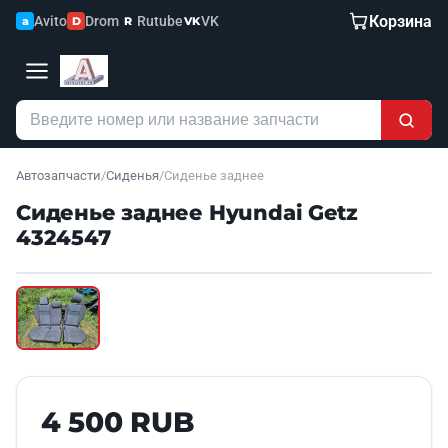
Корзина
Avito
Drom
Rutube
VK
a
D
R
VK
Автозапчасти
/
Сиденья
/
Сиденье заднее
Сиденье заднее Hyundai Getz
4324547
Наведите для увеличения
Б/У В НАЛИЧИИ
4 500 RUB