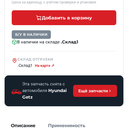
Цена за единицу, с учётом проверки и упаковки
Добавить в корзину
Б/У В НАЛИЧИИ
.Склад1
В наличии на складе
СКЛАД ОТГРУЗКИ
.Склад1
На карте ↗
Эта запчасть снята с
Hyundai
автомобиля
Ещё запчасти
Getz
Описание
Применимость