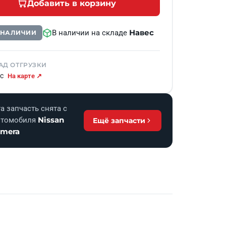
Добавить в корзину
Навес
В наличии на складе
В НАЛИЧИИ
АД ОТГРУЗКИ
с
На карте ↗
а запчасть снята с
Nissan
втомобиля
Ещё запчасти
lmera