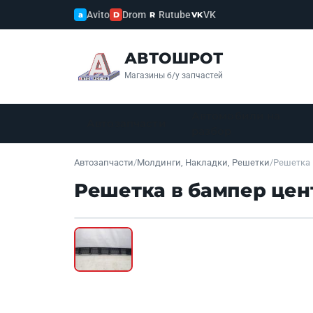
Avito
Drom
Rutube
VK
a
D
R
VK
АВТОШРОТ
Магазины б/у запчастей
Автомобили на
Автозапчасти
разбор
Автозапчасти
/
Молдинги, Накладки, Решетки
/
Решетка 
Решетка в бампер цент
Б/У В НАЛИЧИИ