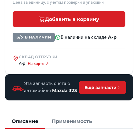
Цена за единицу, с учётом проверки и упаковки
Добавить в корзину
А-р
В наличии на складе
Б/У В НАЛИЧИИ
СКЛАД ОТГРУЗКИ
А-р
На карте ↗
Эта запчасть снята с
Ещё запчасти
Mazda 323
автомобиля
Описание
Применимость