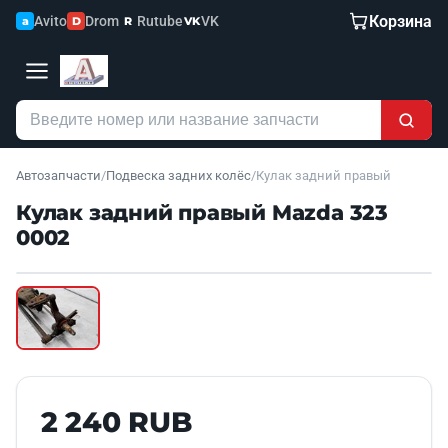
Корзина
Avito
Drom
Rutube
VK
a
D
R
VK
Автозапчасти
/
Подвеска задних колёс
/
Кулак задний правый
Кулак задний правый Mazda 323
0002
Наведите для увеличения
Б/У В НАЛИЧИИ
2 240 RUB