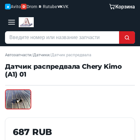
Корзина
Avito
Drom
Rutube
VK
a
D
R
VK
Автозапчасти
/
Датчики
/
Датчик распредвала
Датчик распредвала Chery Kimo
(A1) 01
Наведите для увеличения
Б/У В НАЛИЧИИ
687 RUB