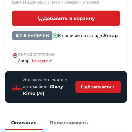
Цена за единицу, с учётом проверки и упаковки
Добавить в корзину
Ангар
В наличии на складе
Б/У В НАЛИЧИИ
СКЛАД ОТГРУЗКИ
Ангар
На карте ↗
Эта запчасть снята с
Chery
автомобиля
Ещё запчасти
Kimo (A1)
Описание
Применимость