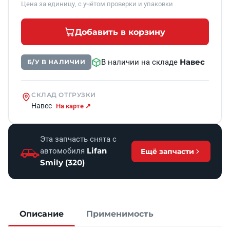
Цена за единицу, с учётом проверки и упаковки
Добавить в корзину
Навес
В наличии на складе
Б/У В НАЛИЧИИ
СКЛАД ОТГРУЗКИ
Навес
На карте ↗
Эта запчасть снята с
Lifan
автомобиля
Ещё запчасти
Smily (320)
Описание
Применимость