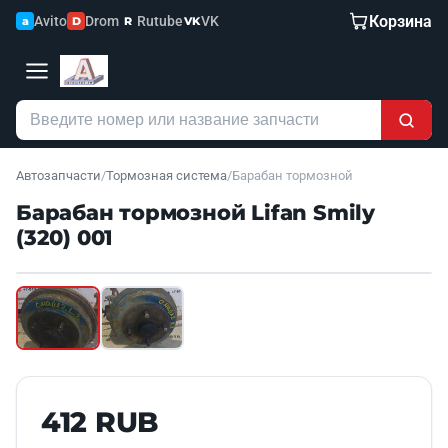
Корзина
Avito
Drom
Rutube
VK
a
D
R
VK
Автозапчасти
/
Тормозная система
/
Барабан тормозной
Барабан тормозной Lifan Smily
(320) 001
Наведите для увеличения
Б/У В НАЛИЧИИ
412 RUB