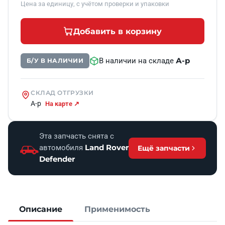
Цена за единицу, с учётом проверки и упаковки
Добавить в корзину
А-р
В наличии на складе
Б/У В НАЛИЧИИ
СКЛАД ОТГРУЗКИ
А-р
На карте ↗
Эта запчасть снята с
Land Rover
автомобиля
Ещё запчасти
Defender
Описание
Применимость