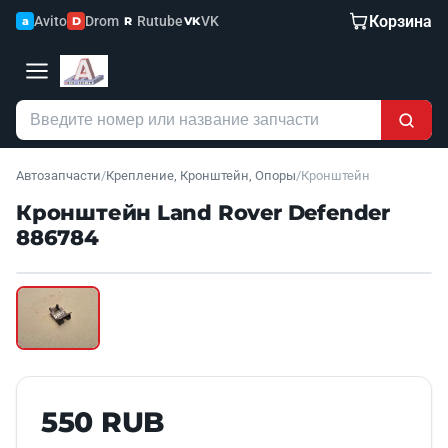
Корзина
Avito
Drom
Rutube
VK
a
D
R
VK
Автозапчасти
/
Крепление, Кронштейн, Опоры
/
Кронштейн
Кронштейн Land Rover Defender
886784
Наведите для увеличения
Б/У В НАЛИЧИИ
550 RUB