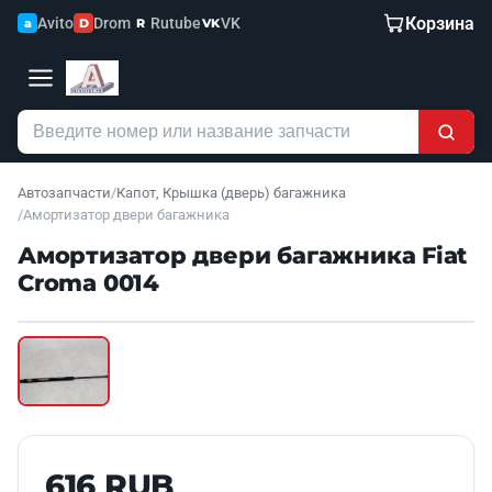
Корзина
Avito
Drom
Rutube
VK
a
D
R
VK
Автозапчасти
/
Капот, Крышка (дверь) багажника
/
Амортизатор двери багажника
Амортизатор двери багажника Fiat
Croma 0014
Наведите для увеличения
Б/У В НАЛИЧИИ
616 RUB