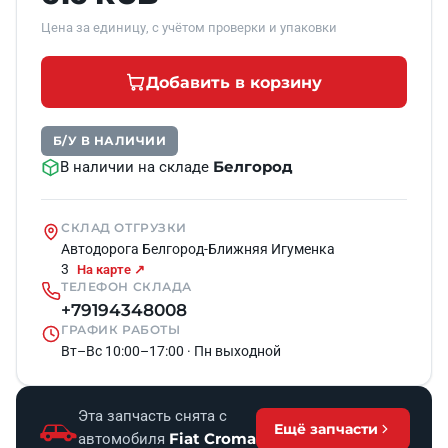
Цена за единицу, с учётом проверки и упаковки
Добавить в корзину
Б/У В НАЛИЧИИ
Белгород
В наличии на складе
СКЛАД ОТГРУЗКИ
Автодорога Белгород-Ближняя Игуменка
3
На карте ↗
ТЕЛЕФОН СКЛАДА
+79194348008
ГРАФИК РАБОТЫ
Вт–Вс 10:00–17:00 · Пн выходной
Эта запчасть снята с
Ещё запчасти
Fiat Croma
автомобиля