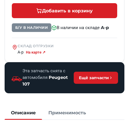
Добавить в корзину
А-р
В наличии на складе
Б/У В НАЛИЧИИ
СКЛАД ОТГРУЗКИ
А-р
На карте ↗
Эта запчасть снята с
Peugeot
автомобиля
Ещё запчасти
107
Описание
Применимость