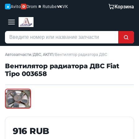
Корзина
Avito
Drom
Rutube
VK
a
D
R
VK
Автозапчасти
/
ДВС, АКПП
/
Вентилятор радиатора ДВС
Вентилятор радиатора ДВС Fiat
Tipo 003658
Наведите для увеличения
Б/У В НАЛИЧИИ
916 RUB