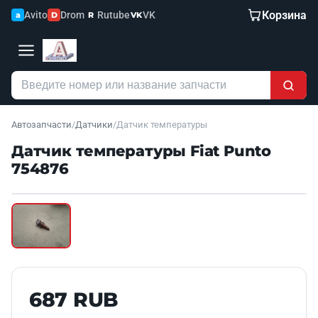
Корзина
Avito
Drom
Rutube
VK
a
D
R
VK
Автозапчасти
/
Датчики
/
Датчик температуры
Датчик температуры Fiat Punto
754876
Наведите для увеличения
Б/У В НАЛИЧИИ
687 RUB