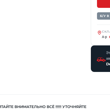
Б/У 
СКЛ
А-р
Эт
а
D
ТАЙТЕ ВНИМАТЕЛЬНО ВСЁ !!!!!! УТОЧНЯЙТЕ