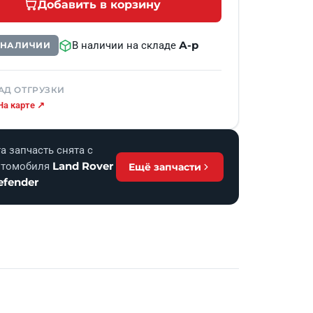
Добавить в корзину
А-р
В наличии на складе
В НАЛИЧИИ
АД ОТГРУЗКИ
На карте ↗
а запчасть снята с
Land Rover
втомобиля
Ещё запчасти
efender