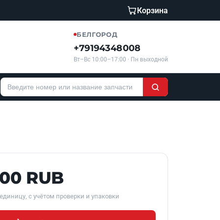
Корзина
БЕЛГОРОД
+79194348008
Вт–Вс 10:00–17:00 · Пн выходной
500 RUB
единицу, с учётом проверки и упаковки