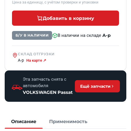
Цена за единицу, с учётом проверки и упаковки
Добавить в корзину
А-р
В наличии на складе
Б/У В НАЛИЧИИ
СКЛАД ОТГРУЗКИ
А-р
На карте ↗
Эта запчасть снята с
автомобиля
Ещё запчасти
VOLKSWAGEN Passat
Описание
Применимость