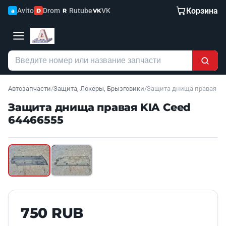
Корзина
Avito
Drom
Rutube
VK
a
D
R
VK
Автозапчасти
/
Защита, Локеры, Брызговики
/
Защита днища правая
Защита днища правая KIA Ceed
64466555
Наведите для увеличения
Б/У В НАЛИЧИИ
750 RUB