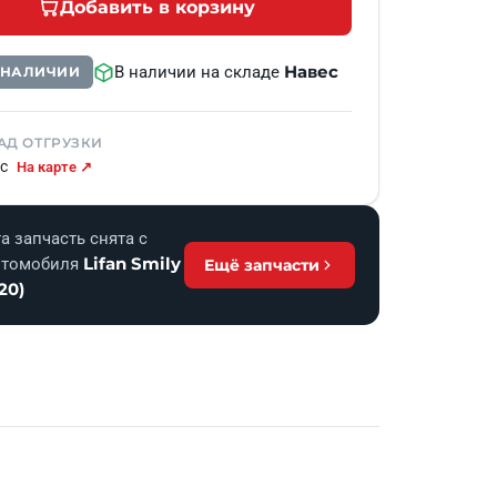
Добавить в корзину
Навес
В наличии на складе
В НАЛИЧИИ
АД ОТГРУЗКИ
с
На карте ↗
а запчасть снята с
Lifan Smily
втомобиля
Ещё запчасти
20)