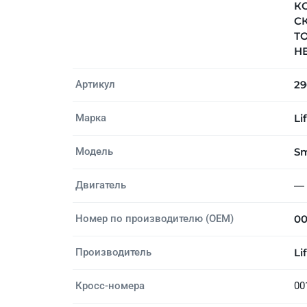
КО
СК
Т
НЕ
Артикул
29
Марка
Li
Модель
Sm
Двигатель
—
Номер по производителю (OEM)
00
Производитель
Li
Кросс-номера
00