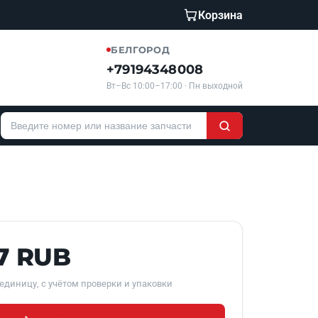
Корзина
БЕЛГОРОД
+79194348008
Вт–Вс 10:00–17:00 · Пн выходной
7 RUB
единицу, с учётом проверки и упаковки