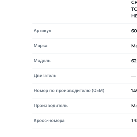
СК
Т
НЕ
Артикул
60
Марка
M
Модель
62
Двигатель
—
Номер по производителю (OEM)
14
Производитель
M
Кросс-номера
14