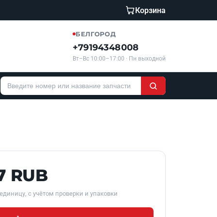
Корзина
БЕЛГОРОД
+79194348008
Вт–Вс 10:00–17:00 · Пн выходной
7 RUB
единицу, с учётом проверки и упаковки