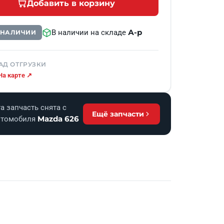
Добавить в корзину
А-р
В наличии на складе
В НАЛИЧИИ
АД ОТГРУЗКИ
На карте ↗
а запчасть снята с
Ещё запчасти
Mazda 626
втомобиля