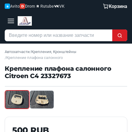
Корзина
Avito
Drom
Rutube
VK
a
D
R
VK
Автозапчасти
/
Крепления, Кронштейны
/
Крепление плафона салонного
Крепление плафона салонного
Citroen C4 23327673
Наведите для увеличения
Б/У В НАЛИЧИИ
500 RUB