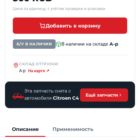
Цена за единицу, с учётом проверки и упаковки
Добавить в корзину
А-р
В наличии на складе
Б/У В НАЛИЧИИ
СКЛАД ОТГРУЗКИ
А-р
На карте ↗
Эта запчасть снята с
Ещё запчасти
Citroen C4
автомобиля
Описание
Применимость