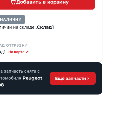
Добавить в корзину
В НАЛИЧИИ
.Склад1
личии на складе
АД ОТГРУЗКИ
ад1
На карте ↗
а запчасть снята с
Peugeot
втомобиля
Ещё запчасти
08