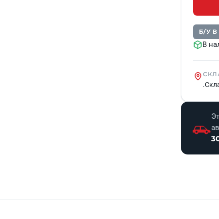
Б/У 
В на
СКЛ
.Скл
Эт
а
3