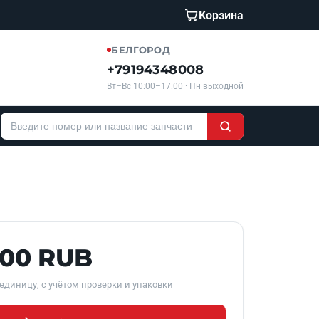
Корзина
БЕЛГОРОД
+79194348008
Вт–Вс 10:00–17:00 · Пн выходной
500 RUB
единицу, с учётом проверки и упаковки