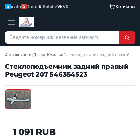
Корзина
Avito
Drom
Rutube
VK
a
D
R
VK
Автозапчасти
/
Двери, Крылья
/
Стеклоподъемник задний правый
Стеклоподъемник задний правый
Peugeot 207 546354523
Наведите для увеличения
Б/У В НАЛИЧИИ
1 091 RUB