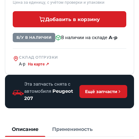
Цена за единицу, с учётом проверки и упаковки
Добавить в корзину
А-р
В наличии на складе
Б/У В НАЛИЧИИ
СКЛАД ОТГРУЗКИ
А-р
На карте ↗
Эта запчасть снята с
Peugeot
автомобиля
Ещё запчасти
207
Описание
Применимость