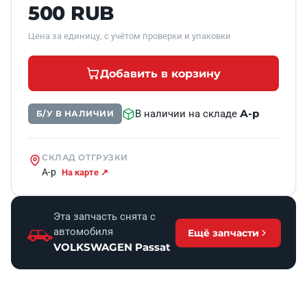
500 RUB
Цена за единицу, с учётом проверки и упаковки
Добавить в корзину
А-р
В наличии на складе
Б/У В НАЛИЧИИ
СКЛАД ОТГРУЗКИ
А-р
На карте ↗
Эта запчасть снята с
автомобиля
Ещё запчасти
VOLKSWAGEN Passat