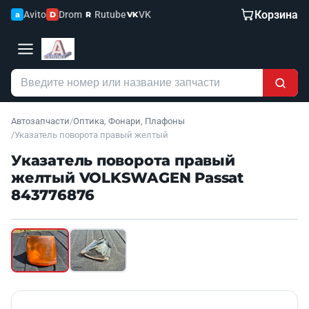
Корзина
Avito
Drom
Rutube
VK
a
D
R
VK
Автозапчасти
/
Оптика, Фонари, Плафоны
/
Указатель поворота правый желтый
Указатель поворота правый
желтый VOLKSWAGEN Passat
843776876
Наведите для увеличения
Б/У В НАЛИЧИИ