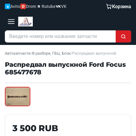
Корзина
Avito
Drom
Rutube
VK
a
D
R
VK
Автозапчасти
/
В разборе, ГБЦ, Блок
/
Распредвал выпускной
Распредвал выпускной Ford Focus
685477678
Наведите для увеличения
Б/У В НАЛИЧИИ
3 500 RUB