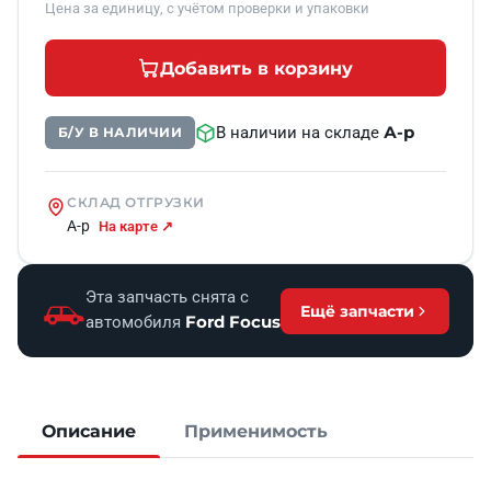
Цена за единицу, с учётом проверки и упаковки
Добавить в корзину
А-р
В наличии на складе
Б/У В НАЛИЧИИ
СКЛАД ОТГРУЗКИ
А-р
На карте ↗
Эта запчасть снята с
Ещё запчасти
Ford Focus
автомобиля
Описание
Применимость