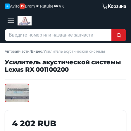
Корзина
Avito
Drom
Rutube
VK
a
D
R
VK
Автозапчасти
/
Видео
/
Усилитель акустической системы
Усилитель акустической системы
Lexus RX 001100200
Наведите для увеличения
Б/У В НАЛИЧИИ
4 202 RUB