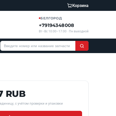
Корзина
БЕЛГОРОД
+79194348008
Вт–Вс 10:00–17:00 · Пн выходной
7 RUB
единицу, с учётом проверки и упаковки