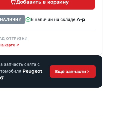
Добавить в корзину
А-р
В наличии на складе
В НАЛИЧИИ
АД ОТГРУЗКИ
На карте ↗
а запчасть снята с
Peugeot
втомобиля
Ещё запчасти
07