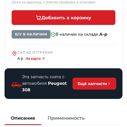
Цена за единицу, с учётом проверки и упаковки
Добавить в корзину
А-р
В наличии на складе
Б/У В НАЛИЧИИ
СКЛАД ОТГРУЗКИ
А-р
На карте ↗
Эта запчасть снята с
Peugeot
автомобиля
Ещё запчасти
308
Описание
Применимость