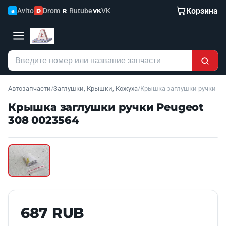
Корзина
Avito
Drom
Rutube
VK
a
D
R
VK
Автозапчасти
/
Заглушки, Крышки, Кожуха
/
Крышка заглушки ручки
Крышка заглушки ручки Peugeot
308 0023564
Наведите для увеличения
Б/У В НАЛИЧИИ
687 RUB