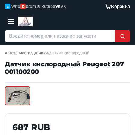
Корзина
Avito
Drom
Rutube
VK
a
D
R
VK
Автозапчасти
/
Датчики
/
Датчик кислородный
Датчик кислородный Peugeot 207
001100200
Наведите для увеличения
Б/У В НАЛИЧИИ
687 RUB