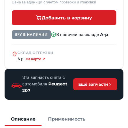
Цена за единицу, с учётом проверки и упаковки
Добавить в корзину
А-р
В наличии на складе
Б/У В НАЛИЧИИ
СКЛАД ОТГРУЗКИ
А-р
На карте ↗
Эта запчасть снята с
Peugeot
автомобиля
Ещё запчасти
207
Описание
Применимость