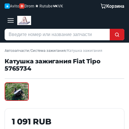
Корзина
Avito
Drom
Rutube
VK
a
D
R
VK
Автозапчасти
/
Система зажигания
/
Катушка зажигания
Катушка зажигания Fiat Tipo
5765734
Наведите для увеличения
Б/У В НАЛИЧИИ
1 091 RUB