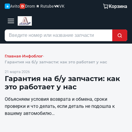
Корзина
Avito
Drom
Rutube
VK
a
D
R
VK
Главная
·
Инфоблог
·
Гарантия на б/у запчасти: как это работает у нас
21 марта 2026
Гарантия на б/у запчасти: как
это работает у нас
Объясняем условия возврата и обмена, сроки
проверки и что делать, если деталь не подошла к
вашему автомобилю…